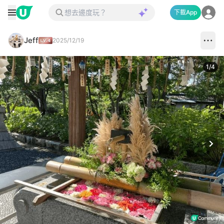
下載App
Jeff
2025/12/19
1
/
4
Next