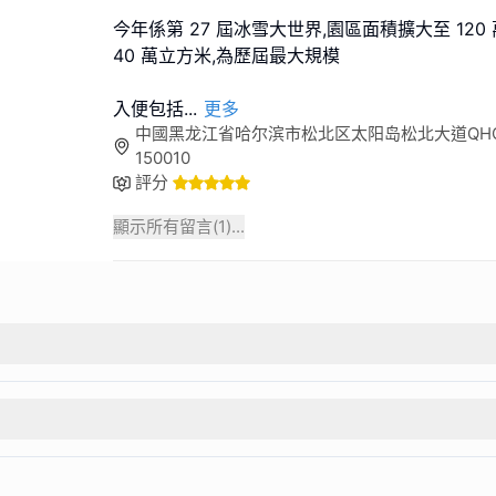
今年係第 27 屆冰雪大世界,園區面積擴大至 120
40 萬立方米,為歷屆最大規模
入便包括
...
更多
中國黑龙江省哈尔滨市松北区太阳岛松北大道QHCH
150010
評分
顯示所有留言(
1
)...