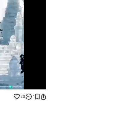
Unmute
23
1