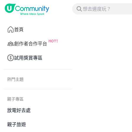
首頁
創作者合作平台
試用獎賞專區
熱門主題
親子專區
放電好去處
親子旅遊