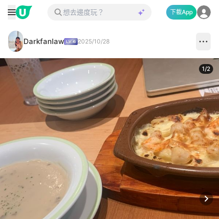
下載App
Darkfanlaw
2025/10/28
1
/
2
Next