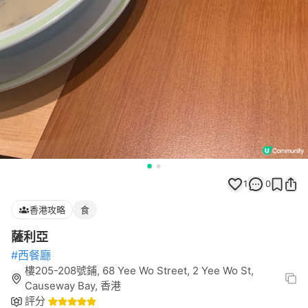
1
0
香港攻略
食
薩利亞
#西餐廳
樓205-208號鋪, 68 Yee Wo Street, 2 Yee Wo St,
Causeway Bay, 香港
評分