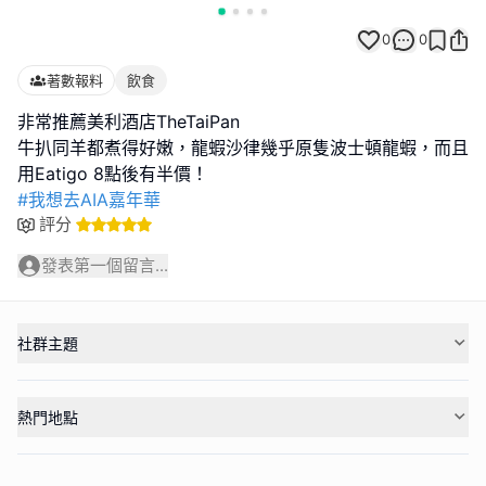
0
0
著數報料
飲食
非常推薦美利酒店TheTaiPan
牛扒同羊都煮得好嫩，龍蝦沙律幾乎原隻波士頓龍蝦，而且
#我想去AIA嘉年華
評分
發表第一個留言...
社群主題
熱門地點