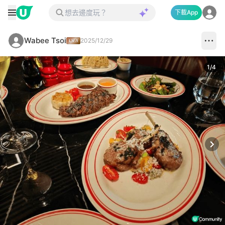
下載App
Wabee Tsoi
2025/12/29
1
/
4
Next