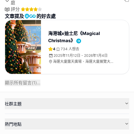
庭
評分
文章提及
的好去處
海港城x迪士尼《Magical
Christmas》
4
734
人想去
2025年11月12日 - 2026年1月4日
海運大廈露天廣場、海運大廈展覽大
堂、海運大廈地下中庭
顯示所有留言(
1
)...
社群主題
熱門地點