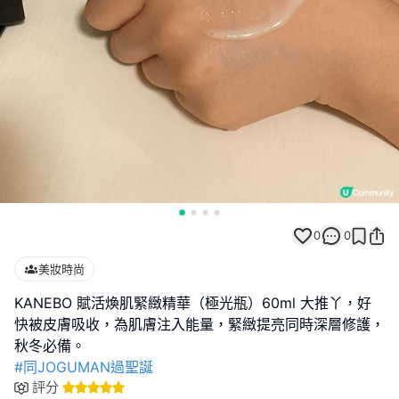
0
0
美妝時尚
KANEBO 賦活煥肌緊緻精華（極光瓶）60ml 大推丫，好
快被皮膚吸收，為肌膚注入能量，緊緻提亮同時深層修護，
#同JOGUMAN過聖誕
評分