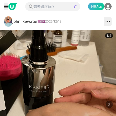
下載App
johnlikewater
2025/12/19
1
/
4
Next