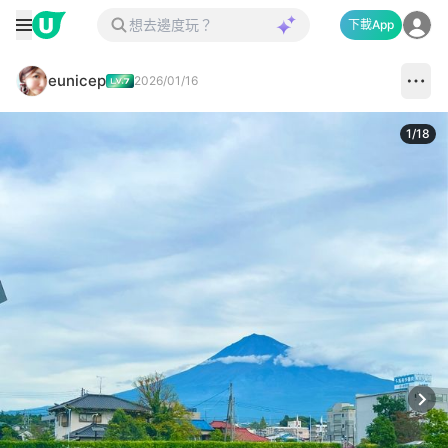
下載App
eunicep
2026/01/16
1
/
18
Next