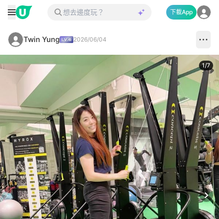
下載App
Twin Yung
2026/06/04
1
/
7
Next