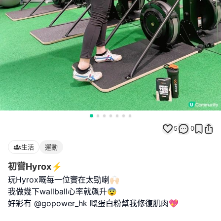
5
0
生活
運動
初嘗Hyrox⚡️
玩Hyrox嘅每一位實在太勁喇🙌🏻
我做幾下wallball心率就飆升😨
好彩有 @gopower_hk 嘅蛋白粉幫我修復肌肉💖