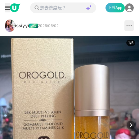
下載App
issiyyi
2026/06/02
1
/
5
Next