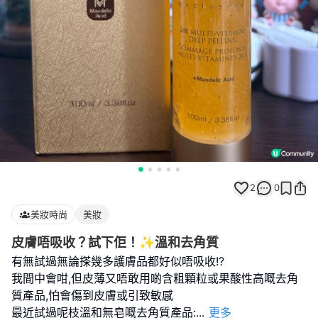
2
0
美妝時尚
美妝
皮膚唔吸收？試下佢！✨溫和去角質
有無試過無論搽幾多護膚品都好似唔吸收!?
我間中會咁,但皮薄又唔敢用啲含粗顆粒或果酸性高嘅去角
質產品,怕會傷到皮膚或引致敏感
最近試過呢枝溫和無皂嘅去角質產品:
...
更多