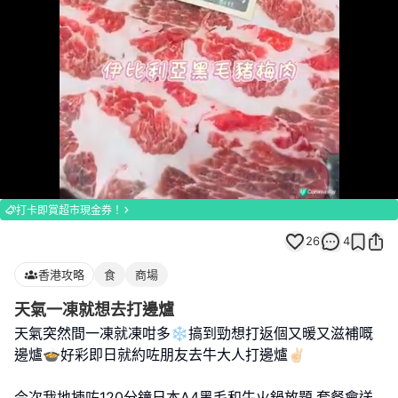
Loaded
:
Unmute
100.00%
打卡即賞超市現金券！
26
4
香港攻略
食
商場
天氣一凍就想去打邊爐
天氣突然間一凍就凍咁多❄️搞到勁想打返個又暖又滋補嘅
邊爐🍲好彩即日就約咗朋友去牛大人打邊爐✌🏻
今次我地揀咗120分鐘日本A4黑毛和牛火鍋放題,套餐會送