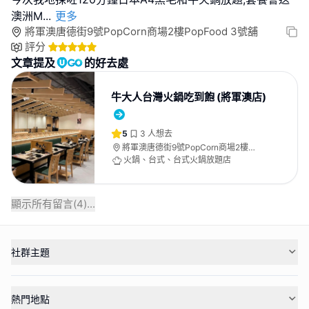
澳洲M
...
更多
將軍澳唐德街9號PopCorn商場2樓PopFood 3號舖
評分
文章提及
的好去處
牛大人台灣火鍋吃到飽 (將軍澳店)
5
3
人想去
將軍澳唐德街9號PopCorn商場2樓
PopFood 3號舖
火鍋、台式、台式火鍋放題店
顯示所有留言(
4
)...
社群主題
熱門地點