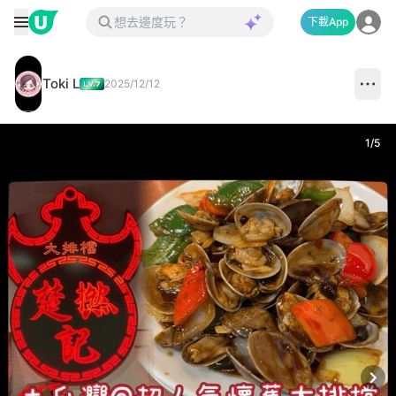
下載App
Toki L
2025/12/12
1
/
5
Next