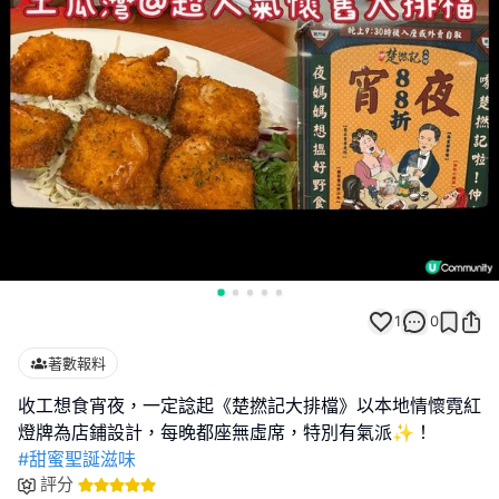
1
0
著數報料
收工想食宵夜，一定諗起《楚撚記大排檔》以本地情懷霓紅
#甜蜜聖誕滋味
評分