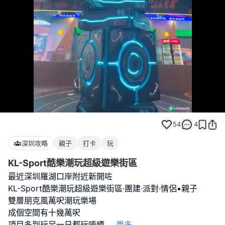
Loaded
:
Unmute
100.00%
54
4
深圳攻略
親子
打卡
玩
KL-Sport酷樂潮玩超級遊樂街區
最近深圳羅湖口岸附近新開咗
KL-Sport酷樂潮玩超級遊樂街區·團建·派對·情侶•親子
雙層朋克風萬呎潮玩樂場
成個空間有十幾萬呎
項目多到玩足一日都玩唔晒
...
更多