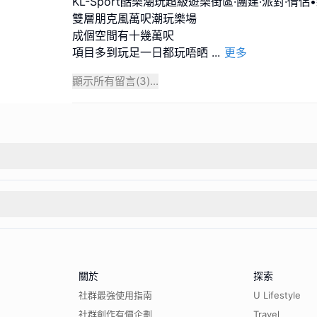
KL-Sport酷樂潮玩超級遊樂街區·團建·派對·情侶
雙層朋克風萬呎潮玩樂場
成個空間有十幾萬呎
項目多到玩足一日都玩唔晒
...
更多
顯示所有留言(
3
)...
關於
探索
社群最強使用指南
U Lifestyle
社群創作有價企劃
Travel