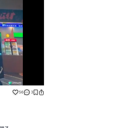
Unmute
56
3