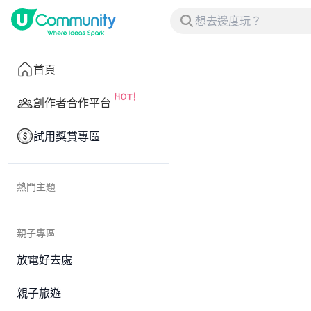
首頁
創作者合作平台
試用獎賞專區
熱門主題
親子專區
放電好去處
親子旅遊