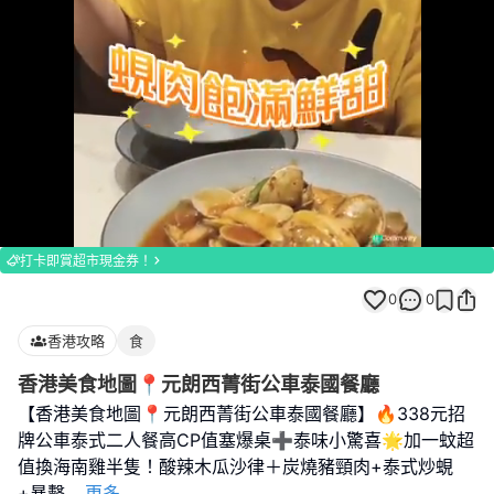
Loaded
:
Unmute
100.00%
打卡即賞超市現金券！
0
0
香港攻略
食
香港美食地圖📍元朗西菁街公車泰國餐廳
【香港美食地圖📍元朗西菁街公車泰國餐廳】🔥338元招
牌公車泰式二人餐高CP值塞爆桌➕泰味小驚喜🌟加一蚊超
值換海南雞半隻！酸辣木瓜沙律＋炭燒豬頸肉+泰式炒蜆
+暴擊
...
更多