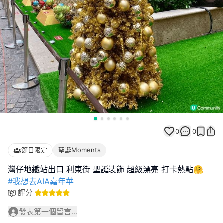
0
0
節日限定
聖誕Moments
#我想去AIA嘉年華
評分
發表第一個留言...