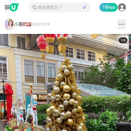
下載App
小蕙
2025/12/19
1
/
6
Next