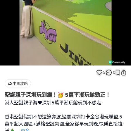
Loaded
:
Unmute
100.00%
5
0
中國攻略
聖誕親子深圳玩到癲！🥳 5萬平潮玩館勁正！
港人聖誕親子游❤️深圳5萬平潮玩館玩到不想走
香港聖誕假期不想遠途奔波,過關深圳打卡金谷潮玩聯盟,5
萬平超大園區+滿格聖誕氛圍,全家從早玩到晚,快樂直接拉
滿🎄
...
更多