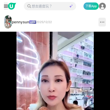
下載App
pennysun
2025/12/22