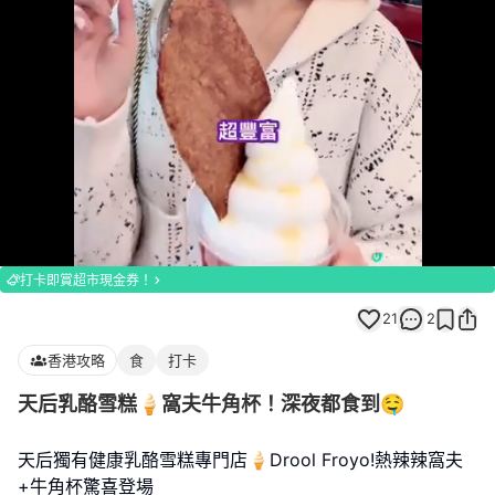
Loaded
:
Unmute
100.00%
打卡即賞超市現金券！
21
2
香港攻略
食
打卡
天后乳酪雪糕🍦窩夫牛角杯！深夜都食到🤤
天后獨有健康乳酪雪糕專門店🍦Drool Froyo!熱辣辣窩夫
+牛角杯驚喜登場