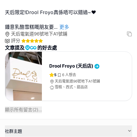
天后限定!Drool Froyo真係唔可以錯過~❤️
鍾意乳酪雪糕嘅朋友要
...
更多
天后電氣道96號地下A1號鋪
評分
文章提及
的好去處
Drool Froyo (天后店)
5
6
人想去
天后電氣道96號地下A1號鋪
雪糕、西式、甜品店
顯示所有留言(
2
)...
社群主題