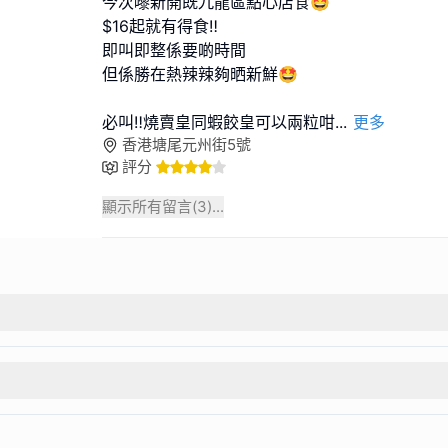
今次嚟新開既九龍區點心店食🤩
$16起就有得食‼️
即叫即整係要啲時間
但係勝在熱辣辣夠晒新鮮🤩
必叫‼️燒賣皇同蝦餃皇可以兩粒咁
...
更多
香港塘尾元州街5號
評分
顯示所有留言(
3
)...