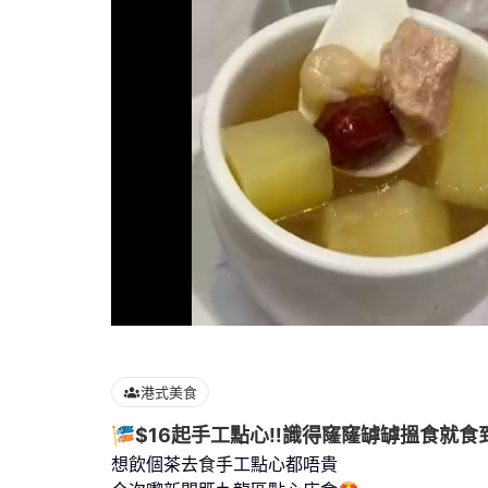
Loaded
:
100.00%
港式美食
🎏$16起手工點心‼️識得窿窿罅罅搵食就食
想飲個茶去食手工點心都唔貴