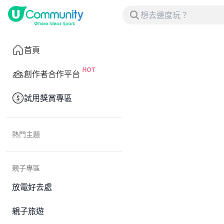
首頁
創作者合作平台
試用獎賞專區
熱門主題
親子專區
放電好去處
親子旅遊