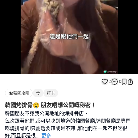
Loaded
:
Unmute
100.00%
2
0
韓國攻略
食
打卡
韓國烤排骨🤤 朋友唔想公開嘅秘密！
韓國朋友不讓我公開地址的烤排骨店 ~
每次跟著他們,都可以吃到地道的韓國餐廳,這間餐廳是專門
吃燒排骨的!只需選要辣或是不辣 ,和他們在一起不但吃很
好,而且都是很
...
更多