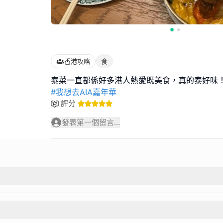
香港攻略
食
#我想去AIA嘉年華
評分
發表第一個留言...