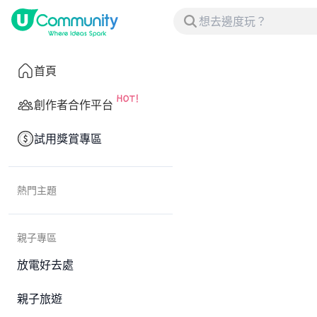
首頁
創作者合作平台
試用獎賞專區
熱門主題
親子專區
放電好去處
親子旅遊