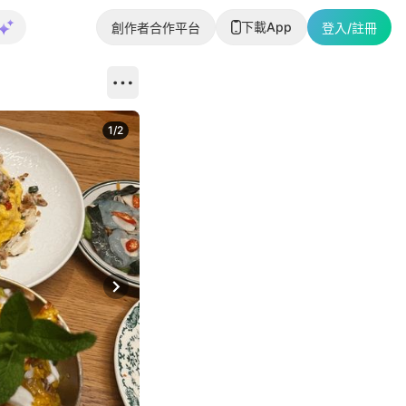
下載App
創作者合作平台
登入/註冊
1
/
2
即睇更多社
Next slide
返回帖文