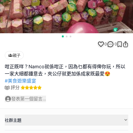
0
0
親子
咁正既咩？Namco就係咁正，因為乜都有得俾你玩，所以
#美食遊樂盛宴
評分
發表第一個留言...
社群主題