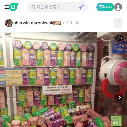
下載App
sherwin.aaronkwok
2025/12/15
1
/
3
Next