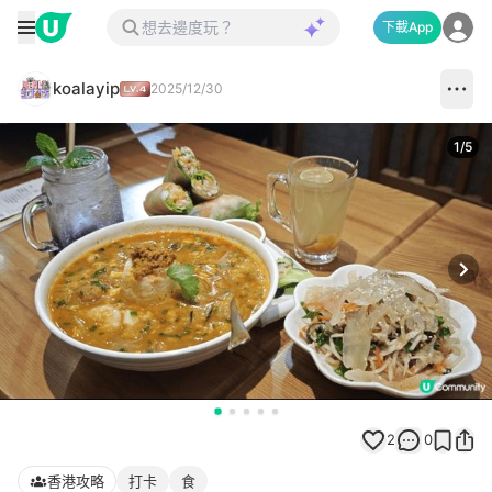
下載App
koalayip
2025/12/30
1
/
5
Next
2
0
香港攻略
打卡
食