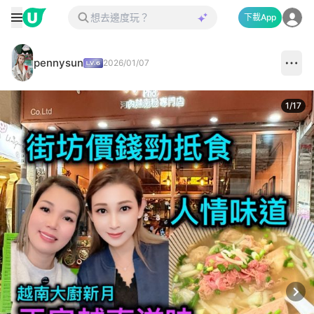
下載App
pennysun
2026/01/07
1
/
17
Next