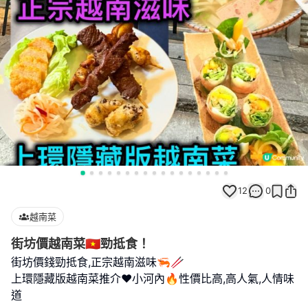
12
0
越南菜
街坊價越南菜🇻🇳勁抵食！
街坊價錢勁抵食,正宗越南滋味🦐🥢
上環隱藏版越南菜推介❤️小河內🔥性價比高,高人氣,人情味
道