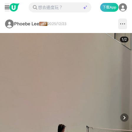
下載App
Phoebe Lee
2025/12/23
1
/
2
Next