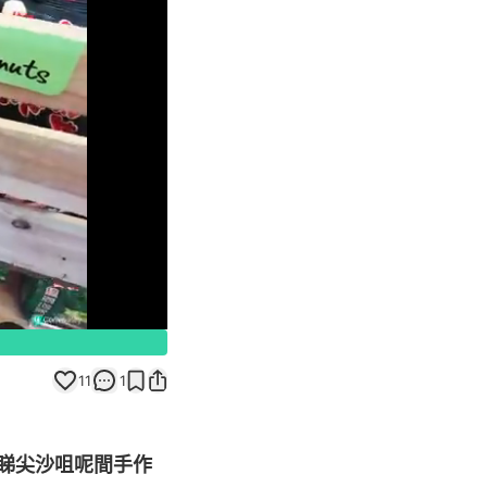
Unmute
11
1
睇尖沙咀呢間手作