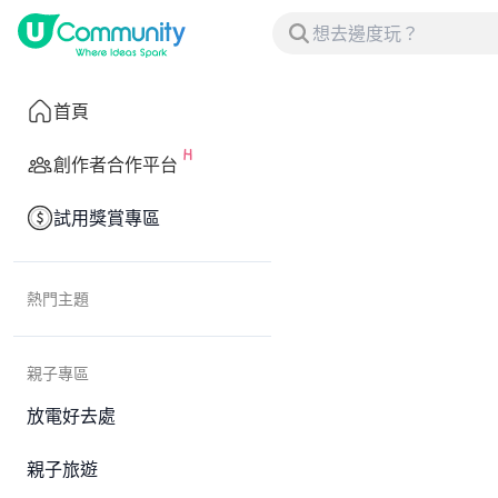
首頁
創作者合作平台
試用獎賞專區
熱門主題
親子專區
放電好去處
親子旅遊