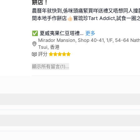
餅店！
農曆年就快到,係咪頭痛緊買咩送禮又唔想同人撞
間本地手作餅店👍🏻嘗琉珍Tart Addict,試食一
✅ 夏威夷果仁豆塔禮
...
更多
Mirador Mansion, Shop 40-41, 1/F, 54-64 Nat
Tsui, 香港
評分
顯示所有留言(
1
)...