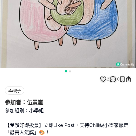
2
0
親子
參加者：伍景嵐
參加組別：小學組
【❤️讚好即投票】立即Like Post，支持Chill級小畫家贏走
「最高人氣獎」🎨！