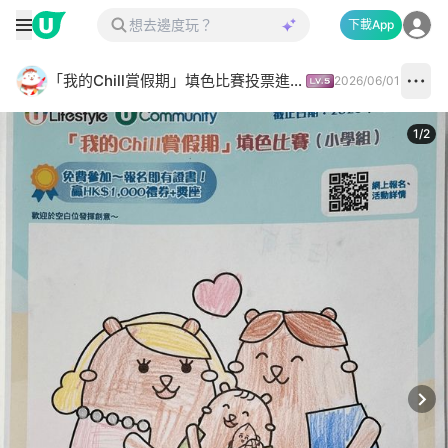
下載App
「我的Chill賞假期」填色比賽投票進行中✅
2026/06/01
1
/
2
Next