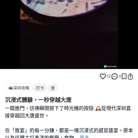
Loaded
:
Unmute
100.00%
12
0
深圳攻略
打卡
食
沉浸式體驗，一秒穿越大唐
​一踏進門，彷彿瞬間按下了時光機的按鈕 🕰️從現代深圳直
接穿越回大唐盛世。
在「敘宴」的每一分鐘，都是一場沉浸式的感官盛宴。​原本
以為這種主打表演的餐廳，食物
...
更多