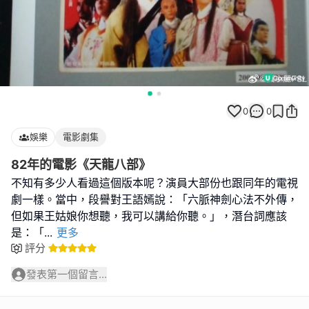
0
0
娛樂
電影劇集
82年的電影《天龍八部》
不知有多少人看過這個版本呢？演員大部份也跟同年的電視
劇一樣。當中，段譽對王語嫣說：「六脈神劍心法不外傳，
但如果王姑娘你想聽，我可以講給你聽。」，潛台詞應該
是：「
...
更多
評分
發表第一個留言...