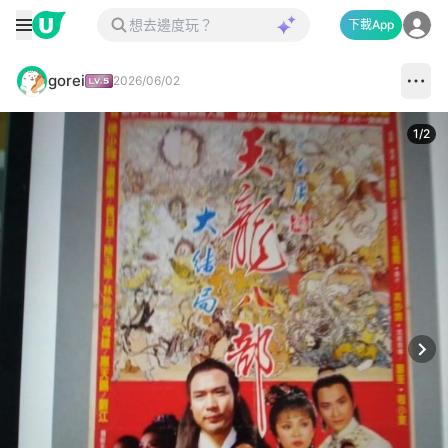
下載App
gorei
2026/06/02
1
/
2
Next