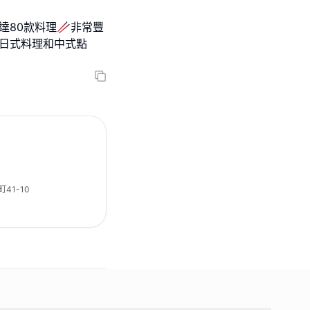
達80款料理🥢非常豐
款日式料理和中式點
1-10