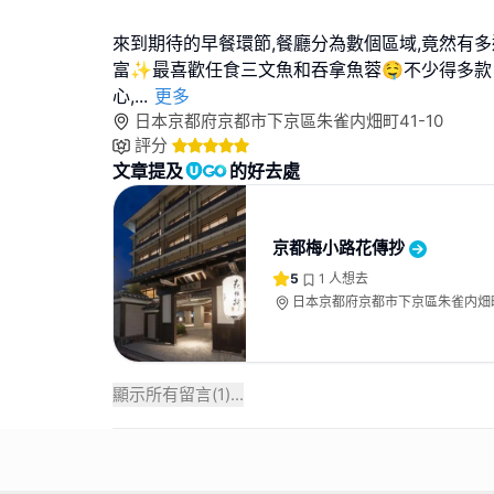
來到期待的早餐環節,餐廳分為數個區域,竟然有多
富✨最喜歡任食三文魚和吞拿魚蓉🤤不少得多
心,
...
更多
日本京都府京都市下京區朱雀内畑町41-10
評分
文章提及
的好去處
京都梅小路花傳抄
5
1
人想去
日本京都府京都市下京區朱雀内畑町4
顯示所有留言(
1
)...