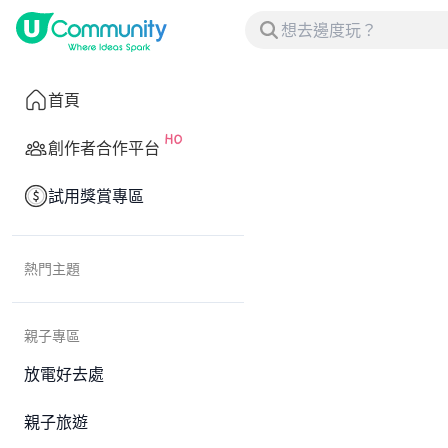
首頁
創作者合作平台
試用獎賞專區
熱門主題
親子專區
放電好去處
親子旅遊