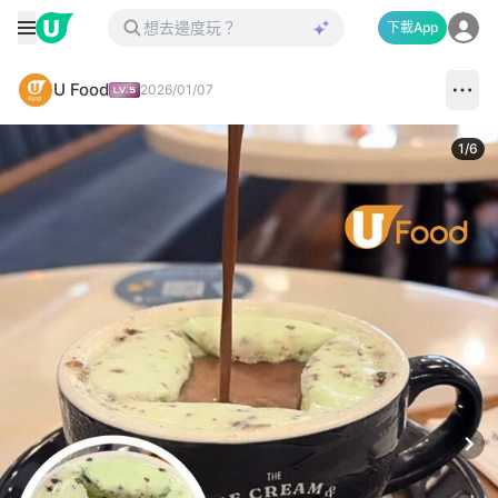
下載App
U Food
2026/01/07
1
/
6
Next