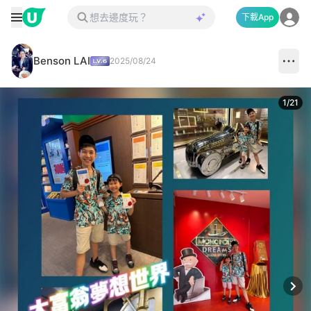
下載App
Benson LAI
2025/08/24
1
/
21
Next