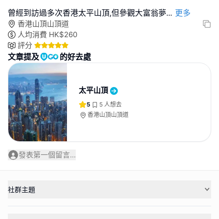
曾經到訪過多次香港太平山頂,但參觀大富翁夢
...
更多
香港山頂山頂道
人均消費
HK$
260
評分
文章提及
的好去處
太平山頂
5
5
人想去
香港山頂山頂道
發表第一個留言...
社群主題