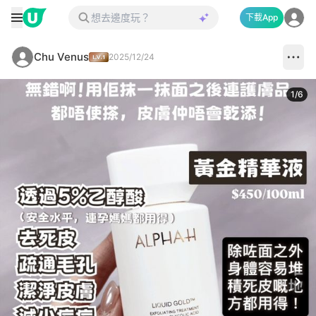
下載App
Chu Venus
2025/12/24
1
/
6
Next