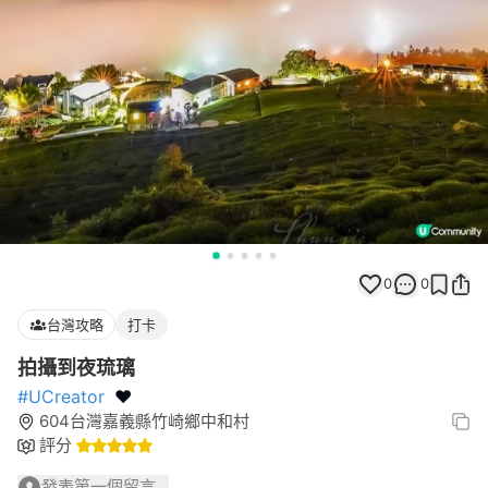
0
0
台灣攻略
打卡
拍攝到夜琉璃
#UCreator
❤️
604台灣嘉義縣竹崎鄉中和村
評分
發表第一個留言...