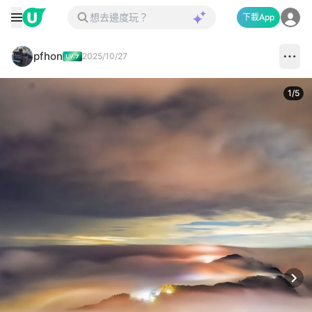
下載App
pfhon
2025/10/27
1
/
5
Next