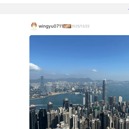
wingyu0711
2025/12/22