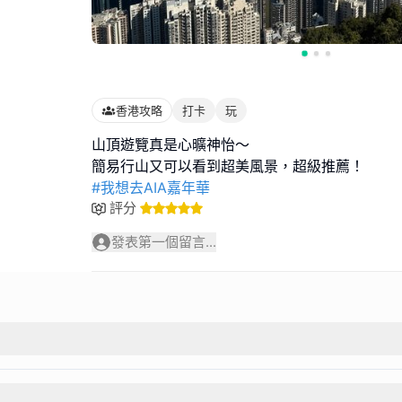
香港攻略
打卡
玩
山頂遊覽真是心曠神怡～
#我想去AIA嘉年華
評分
發表第一個留言...