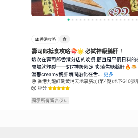
香港攻略
食
壽司郎抵食攻略🍣🌟 必試神級鵝肝！
這次在壽司郎香港分店的晚餐,簡直是平價日料的極
開場就炸裂——$17神級限定 炙燒焦糖鵝肝🔥🍮
濃郁creamy鵝肝瞬間融化在舌
...
更多
香港九龍紅磡黃埔天地享膳坊(第4期)地下G10號舖, H
評分
顯示所有留言(
2
)...