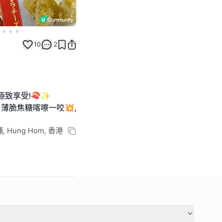
10
2
致享受!🍣✨
 薄脆焦糖喀嚓一咬💥,
ung Hom, 香港