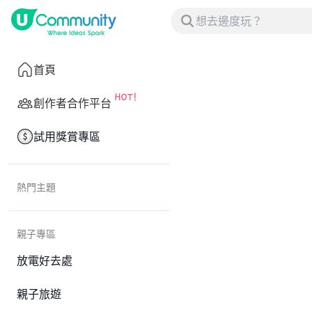
首頁
創作者合作平台
試用獎賞專區
熱門主題
親子專區
放電好去處
親子旅遊