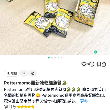
8
1
寵物
狗
貓
Pettermomo最新凍乾鱷魚餐🐊
Pettermomo推出咗凍乾鱷魚肉餐呀🐊🐊🐊 簡直係氣管出
名弱的松鼠狗恩物😋 Pettermomo選用泰國高品質鱷魚肉,
配合淮山藜麥等多種天然食材,調配出益氣
...
更多
評分