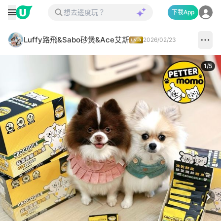
下載App
Luffy路飛&Sabo砂煲&Ace艾斯
2026/02/23
1
/
5
Next