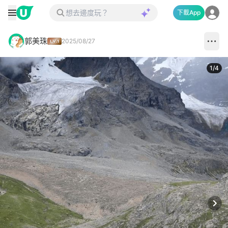
下載App
郭美珠
2025/08/27
1
/
4
Next