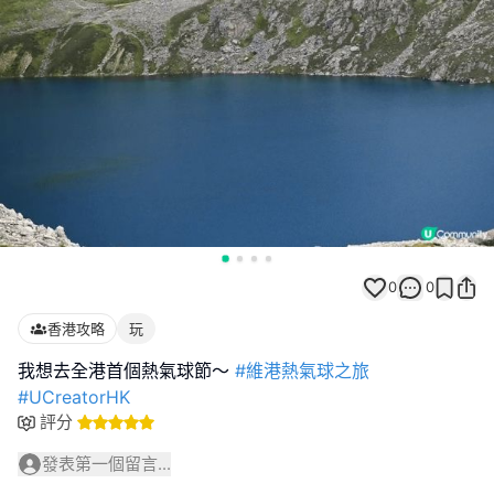
0
0
香港攻略
玩
我想去全港首個熱氣球節～
#維港熱氣球之旅
#UCreatorHK
評分
發表第一個留言...