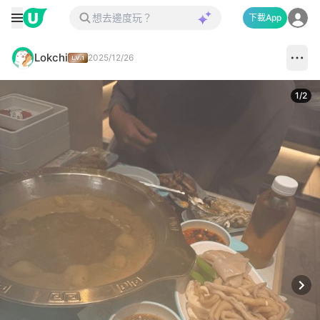
下載App
Lokchi
2025/12/26
1
/
2
Next