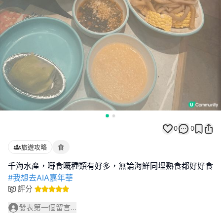
0
0
旅遊攻略
食
#我想去AIA嘉年華
評分
發表第一個留言...