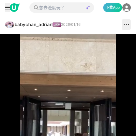
下載App
babychan_adrian
2026/01/16