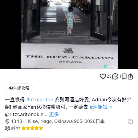
Loaded
:
Unmute
68.18%
23
1
沖繩攻略
一直覺得
#ritzcarlton
系列嘅酒店好貴, Adrian今次有好介
紹! 趁而家Yen兌換價咁吸引, 一定要去
#沖繩試下
@ritzcarltonokin
...
更多
1343-1 Kise, Nago, Okinawa 905-0026日本
評分