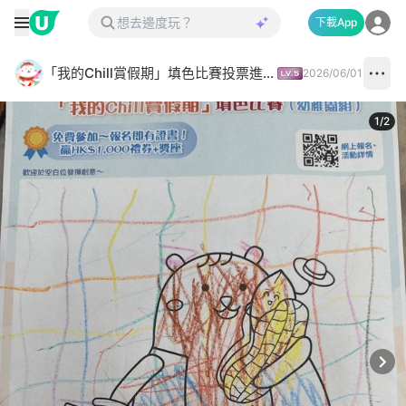
下載App
「我的Chill賞假期」填色比賽投票進行中✅
2026/06/01
1
/
2
Next