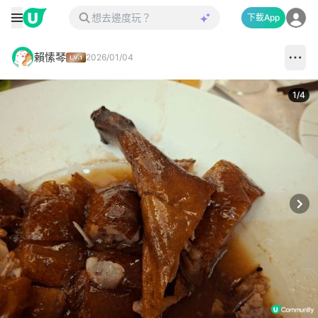
下載App
賴愫琴
2026/01/04
1
/
4
Next