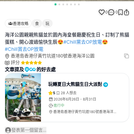
0
0
香港攻略
食
玩
海洋公園親親熊貓並於園內海皇餐廳慶祝生日、訂制了熊貓
蛋糕、開心渡過愉快生辰😍
#Chill黨去OP放電😍
#Chill賞去OP放電
香港島香港仔黃竹坑道180號香港海洋公園
評分
文章提及
的好去處
玩轉夏日大熊貓生日大派對
5
28
人想去
2026年6月26日 - 8月31日
進行中
香港島香港仔黃竹坑道180號香港海洋
公園
發表第一個留言...