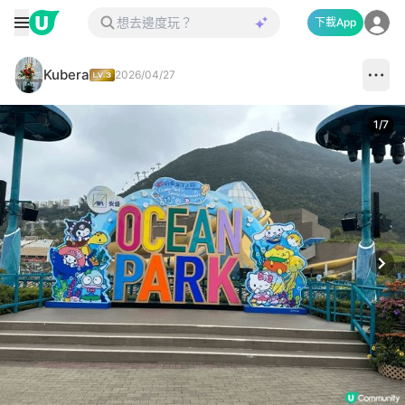
下載App
Kubera
2026/04/27
1
/
7
Next