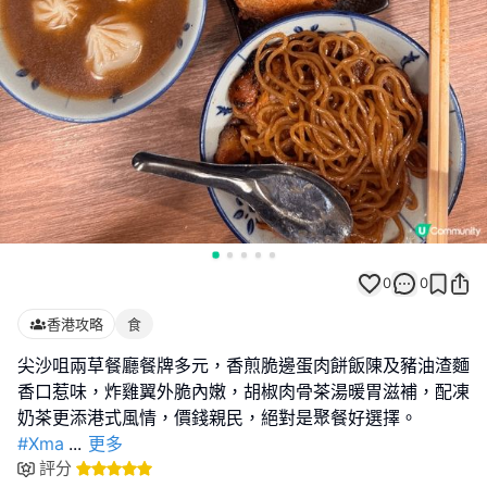
0
0
香港攻略
食
尖沙咀兩草餐廳餐牌多元，香煎脆邊蛋肉餅飯陳及豬油渣麵
香口惹味，炸雞翼外脆內嫩，胡椒肉骨茶湯暖胃滋補，配凍
奶茶更添港式風情，價錢親民，絕對是聚餐好選擇。
#Xma
...
更多
評分