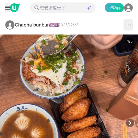
下載App
Chacha bunbun
2025/12/23
1
/
5
Next