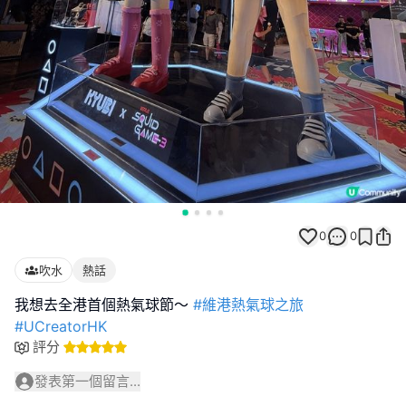
0
0
吹水
熱話
我想去全港首個熱氣球節～
#維港熱氣球之旅
#UCreatorHK
評分
發表第一個留言...