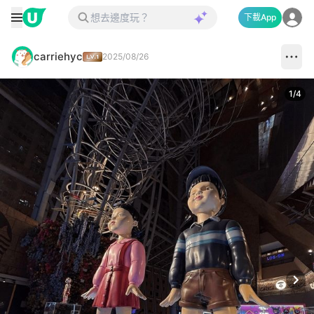
下載App
carriehyc
2025/08/26
1
/
4
Next