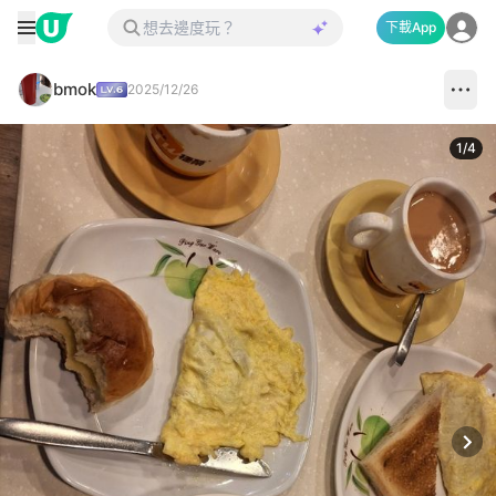
下載App
bmok
2025/12/26
1
/
4
Next