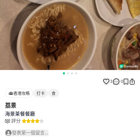
3
0
香港攻略
打卡
食
荔景
海景茶餐餐廳
評分
發表第一個留言...