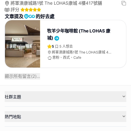
將軍澳康城路1號 The LOHAS康城 4樓417號舖
評分
文章提及
的好去處
牧羊少年咖啡館 (The LOHAS 康
城)
5
5
人想去
將軍澳康城路1號 The LOHAS康城 4樓
417號舖
意粉、西式、Cafe
顯示所有留言(
2
)...
社群主題
熱門地點