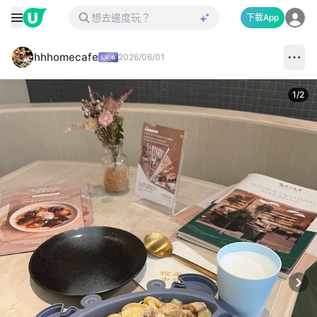
下載App
hhhomecafe
2026/06/01
1
/
2
Next