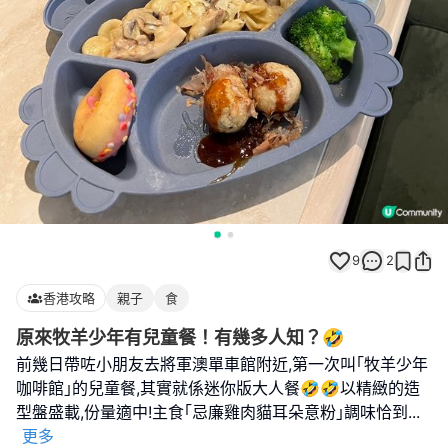
9
2
香港攻略
親子
食
原來牧羊少年有兒童餐！有幾多人知？🤣
前幾日帶咗小朋友去將軍澳單車館附近,第一次叫｢牧羊少年
咖啡館｣的兒童餐,其實就係迷你版大人餐🤣🤣以精緻的造
型盤盛載,份量適中!主食｢忌廉雞肉貓耳朵意粉｣調味恰到
...
更多