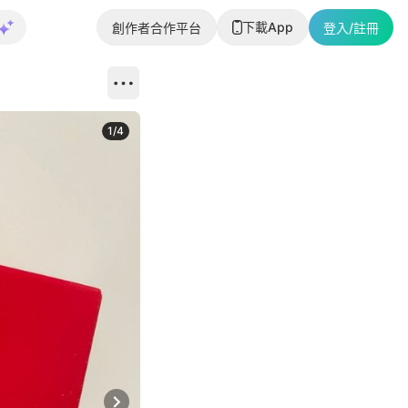
下載App
創作者合作平台
登入/註冊
1
/
4