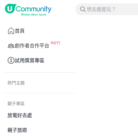
首頁
創作者合作平台
試用獎賞專區
熱門主題
親子專區
放電好去處
親子旅遊