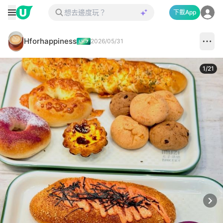
下載App
Hforhappiness
2026/05/31
1
/
21
Next