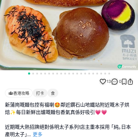
13
0
香港攻略
打卡
食
新蒲崗嘅麵包控有福喇🤩鄰近鑽石山地鐵站附近嘅木子烘
焙✨每日新鮮出爐嘅麵包香氣真係好吸引💗💗
近期嘅大熱招牌絕對係明太子系列!店主重本採用 ｢純｡日本
產明太子｣
...
更多