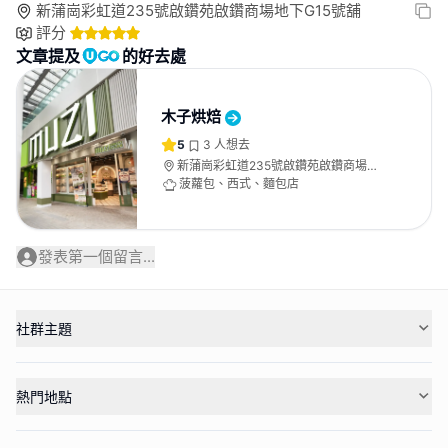
新蒲崗彩虹道235號啟鑽苑啟鑽商場地下G15號舖
評分
文章提及
的好去處
木子烘焙
5
3
人想去
新蒲崗彩虹道235號啟鑽苑啟鑽商場地
下G15號舖
菠蘿包、西式、麵包店
發表第一個留言...
社群主題
熱門地點