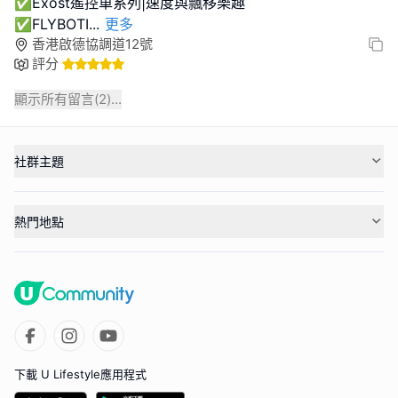
✅Exost遙控車系列|速度與飄移樂趣
✅FLYBOTI
...
更多
香港啟德協調道12號
評分
顯示所有留言(
2
)...
社群主題
熱門地點
下載 U Lifestyle應用程式