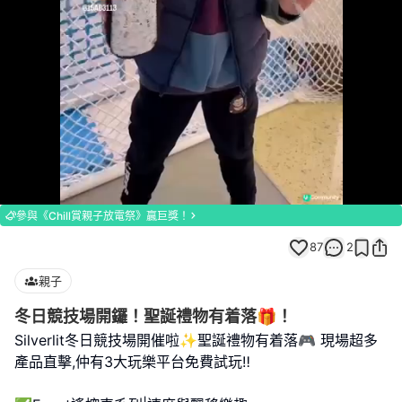
Loaded
:
Unmute
100.00%
參與《Chill賞親子放電祭》贏巨獎！
87
2
親子
冬日競技場開鑼！聖誕禮物有着落🎁！
Silverlit冬日競技場開催啦✨聖誕禮物有着落🎮 現場超多
產品直擊,仲有3大玩樂平台免費試玩‼️